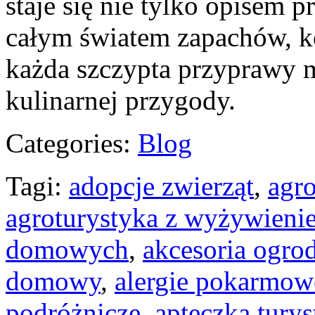
staje się nie tylko opisem 
całym światem zapachów, k
każda szczypta przyprawy 
kulinarnej przygody.
Categories:
Blog
Tagi:
adopcje zwierząt
,
agro
agroturystyka z wyżywieni
domowych
,
akcesoria ogro
domowy
,
alergie pokarmow
podróżnicze
,
apteczka tury