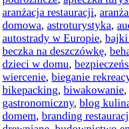
aranżacja restauracji
,
aranża
domowa
,
astroturystyka
,
au
autostrady w Europie
,
bajk
beczka na deszczówkę
,
beh
dzieci w domu
,
bezpieczeń
wiercenie
,
bieganie rekreac
bikepacking
,
biwakowanie
gastronomiczny
,
blog kulin
domem
,
branding restauracj
drewniane
,
budownictwo en