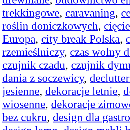
trekkingowe
,
caravaning
,
c
roślin doniczkowych
,
cięci
Europa
,
city break Polska
,
rzemieślniczy
,
czas wolny d
czujnik czadu
,
czujnik dym
dania z soczewicy
,
declutte
jesienne
,
dekoracje letnie
,
d
wiosenne
,
dekoracje zimow
bez cukru
,
design dla gastr